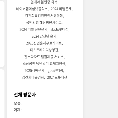
열대야 불면증 극복
네이버멥머십넷플릭스
2024 띠별운세
김건희특검천만인서명운동
국민의힘 해산청원사이트
2024 띠별 신년운세
sbs트롯대전
2024 갑진년 운세
2025신년운세무료사이트
퍼스트레이디상영관
간소화자료 일괄제공 서비스
소상공인 냉난방기 교체지원금
2025새해운세
gpu렌더링
김건희다큐영화
2024트롯대전
전체 방문자
오늘 :
어제 :