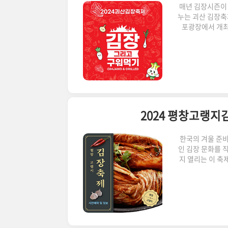
매년 김장시즌이
누는 괴산 김장축
포광장에서 개최
제공합니다. ✅
다. 체험프로그램
김장 체험 프로
김치는 직접 가져
준비되어
2024 평창고랭지
한국의 겨울 준
인 김장 문화를 직
지 열리는 이 축
다. ✅ 지금 현
체험 프로그램 
장 담그기 체험
있는 특별한 경
도전할 