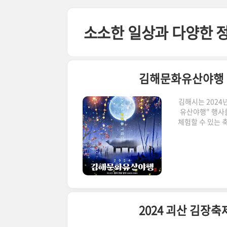
본문 바로가기
소소한 일상과 다양한 
김해문화유산야행 2
김해시는 2024
유산야행" 행사
체험할 수 있는 
공연, 체험 프로
서 행사의 일정과
니다! 인원이 
마기사와 비밀편지
월
2024 괴산 김장