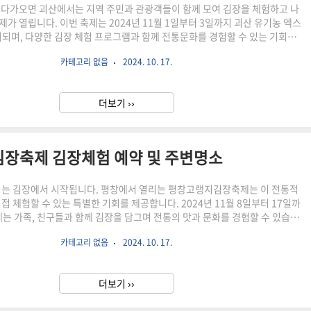
 다가오면 괴산에서는 지역 주민과 관광객들이 함께 모여 김장을 체험하고 나
제가 열립니다. 이번 축제는 2024년 11월 1일부터 3일까지 괴산 유기농 엑스
되며, 다양한 김장 체험 프로그램과 함께 전통문화를 경험할 수 있는 기회를
 다양한 프로그램은 사전예약으로 진행되니 늦지마시고 예약해보시길 바랍니
카테고리 없음
2024. 10. 17.
 사전예약 바로가기 👉 김장 체험 프로그램 괴산 김장축제의 핵심은 다양한
그램입니다. 가족, 친구들과 함께 전통적인 방법으로 김장을 담그고, 만들어진
갈 수 있습니다. 김치를 처음 담그는 분들도 어렵지 않게 참여할 수 있도록 잘
더보기 ››
 있습니다.✅ 주요 프로그램원스톱 김장 담그기 기간: 2024년 11..
김장축제 김장체험 예약 및 주변명소
비는 김장에서 시작됩니다. 평창에서 열리는 평창고랭지김장축제는 이 전통적
접 체험할 수 있는 특별한 기회를 제공합니다. 2024년 11월 8일부터 17일까
제는 가족, 친구들과 함께 김장을 담그며 전통의 맛과 문화를 경험할 수 있습니
재 많은 팀들이 사전예약을 진행하고 있으니 늦지 마시고 예약을 해보세요 김장
카테고리 없음
2024. 10. 17.
예약하기 👉 김장 체험 프로그램 평창고랭지김장축제의 핵심 프로그램인 김
은 평창의 고랭지에서 자란 신선한 배추와 양념을 이용해 김치를 직접 담글 수
험입니다. 절임배추와 양념이 미리 준비되어 있어 누구나 쉽게 김장 담그기에
더보기 ››
수 있으며, 완성된 김치는 직접 가져가거나 현장에서 택배로 보내실..