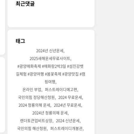
최근댓글
태그
2024년 신년운세
2025새해운세무료사이트
#광양매화축제 #매화랑2박3일 #섬진강뱃
길체험 #광양여행 #봄꽃축제 #광양맛집 #캠
핑여행
온라인 부업
퍼스트레이디예고편
국민의힘 정당해산청원
2024 무료운세
2024 청룡의해 운세
2024년 무료운세
2024년 청룡의해 운세
렌더토큰업비트상장
2024 신년운세
국민의힘 해산청원
퍼스트레이디개봉관