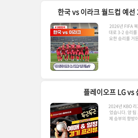
한국 vs 이라크 월드컵 예
2026년 FIF
대로 3-2 승리
요한 승리를 거둔
기에서는 쿠웨이
니다. 한국 vs 
분: 오세훈 (한국
성 (한국)후반 
플레이오프 LG v
2024년 KBO
었습니다. 양 
제 승부의 향방이
플레이오프 경기 
수 있도록 예매
요! ✅ 예매 