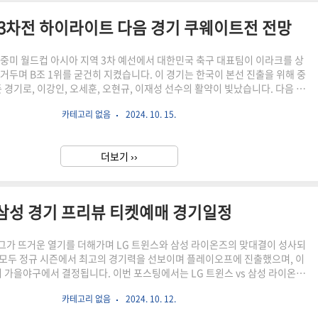
선 3차전 하이라이트 다음 경기 쿠웨이트전 전망
A 북중미 월드컵 아시아 지역 3차 예선에서 대한민국 축구 대표팀이 이라크를 상
를 거두며 B조 1위를 굳건히 지켰습니다. 이 경기는 한국이 본선 진출을 위해 중
 경기로, 이강인, 오세훈, 오현규, 이재성 선수의 활약이 빛났습니다. 다음 경
트와 맞붙게 될 예정인데요, 경기의 주요 장면과 앞으로의 전망을 살펴보겠습
카테고리 없음
2024. 10. 15.
이라크 경기 결과 요약 ✅ 최종 경기 결과:한국 3-2 이라크✅ 득점 선수:전반 41
)후반 15분: 아이만 후세인 (이라크)후반 29분: 오현규 (한국)후반 38분: 이재
추가시간: 술라카 (이라크)이번 경기는 오세훈의 선제골로 시작해 후반전 이라
더보기 ››
크의 동점골로 팽팽해졌지만, 오현규와 이..
s 삼성 경기 프리뷰 티켓예매 경기일정
 리그가 뜨거운 열기를 더해가며 LG 트윈스와 삼성 라이온즈의 맞대결이 성사되
팀 모두 정규 시즌에서 최고의 경기력을 선보이며 플레이오프에 진출했으며, 이
 가을야구에서 결정됩니다. 이번 포스팅에서는 LG 트윈스 vs 삼성 라이온즈
프리뷰와 인터파크 티켓 예매 방법을 통해 팬들이 경기 현장에서 직접 응원할
카테고리 없음
2024. 10. 12.
 가이드를 제공합니다. 티켓 예매는 빠르게 마감될 수 있으니 꼭 서둘러주세
시작과 동시에 빠르게 매진될 가능성이 높으니 미리 시간을 숙지하고 티켓예매를