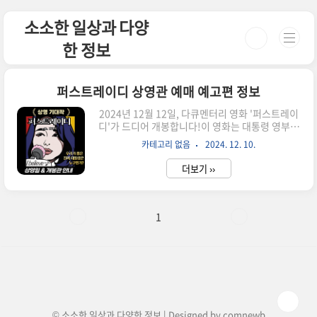
본문 바로가기
소소한 일상과 다양
한 정보
퍼스트레이디 상영관 예매 예고편 정보
2024년 12월 12일, 다큐멘터리 영화 '퍼스트레이
디'가 드디어 개봉합니다!이 영화는 대통령 영부인
과 관련된 다양한 논란과 권력의 실체를 다루며, 많
카테고리 없음
2024. 12. 10.
은 관심을 모으고 있는 작품입니다.✅ 이미 영화관
련 내용을 알고계신분은 빠르게 예매해보시길 바랍
더보기 ››
니다. CGV 예매 바로가기 👉 롯데시네마 예매 바
로가기 👉 메가박스 예매 바로가기 👉 🎬 영화 개
요장르: 다큐멘터리상영 시간: 1시간 45분관람 등
급: 12세 이상 관람가주요 내용:대한민국 대통령
1
영부인을 둘러싼 학력 및 경력 위조, 논문 표절, 주
가조작 연루 등 논란의 사건들을 사실적으로 다룸.
권력의 이면과 공권력의 문제를 심층적으로 탐구.
관객들에게 새로운 시각과 메시지를 전달하는 사회
적 작품.김건희 다큐 퍼스트레이디 영화 예고편
👉 🏢 상영관 정보..
© 소소한 일상과 다양한 정보 | Designed by
comnewb