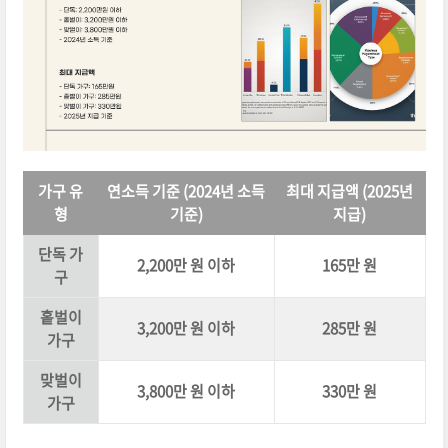
가구 유
연소득 기준 (2024년 소득
최대 지급액 (2025년
형
기준)
지급)
단독 가
2,200만 원 이하
165만 원
구
홑벌이
3,200만 원 이하
285만 원
가구
맞벌이
3,800만 원 이하
330만 원
가구